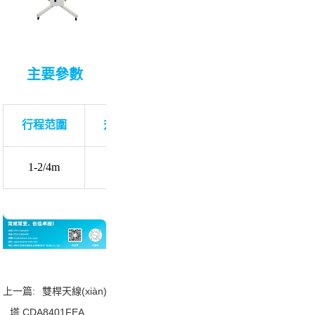
主要參數
行程范圍
升降精度
定位精度
定位速
1-2/4m
±
0.5cm
±
5mm
1-10.5
（
M/
上一篇:
雙桿天線(xiàn)
塔 CDA8401FEA