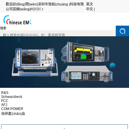
歡迎訪(fǎng)問(wèn)深圳市常創(chuàng )科技有限
英文
公司官網(wǎng)！
中文 |
搜索
R&S
Schwarzbeck
FCC
AFJ
COM-POWER
自研產(chǎn)品