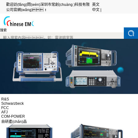
歡迎訪(fǎng)問(wèn)深圳市常創(chuàng )科技有限
英文
公司官網(wǎng)！
中文 |
搜索
R&S
Schwarzbeck
FCC
AFJ
COM-POWER
自研產(chǎn)品