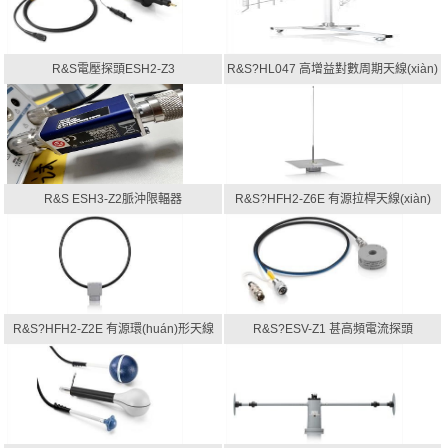
R&S電壓探頭ESH2-Z3
R&S?HL047 高增益對數周期天線(xiàn)
R&S ESH3-Z2脈沖限輻器
R&S?HFH2-Z6E 有源拉桿天線(xiàn)
R&S?HFH2-Z2E 有源環(huán)形天線
R&S?ESV-Z1 甚高頻電流探頭
(xiàn)