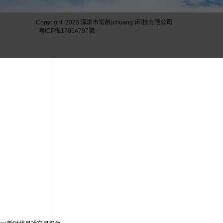
Copyright 2023 深圳市常創(chuàng )科技有限公司
粵ICP備17054797號