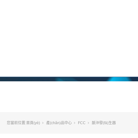
您當前位置:
首頁(yè)
產(chǎn)品中心
FCC
脈沖發(fā)生器