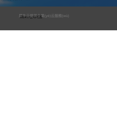
犀牛云提供企業(yè)云服務(wù)
網(wǎng)站地圖