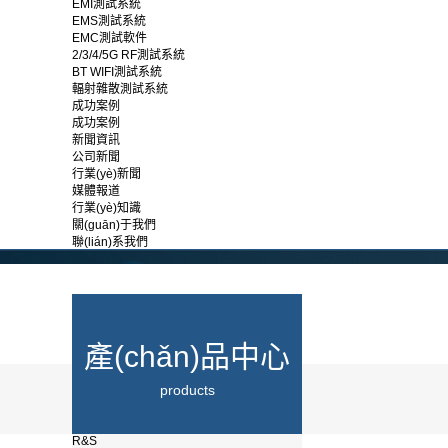
EMI測試系統
EMS測試系統
EMC測試軟件
2/3/4/5G RF測試系統
BT WIFI測試系統
輻射雜散測試系統
成功案例
成功案例
新聞資訊
公司新聞
行業(yè)新聞
媒體報道
行業(yè)知識
關(guān)于我們
聯(lián)系我們
產(chǎn)品中心
products
R&S