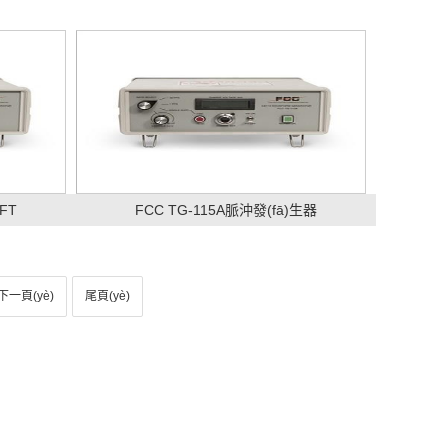
FT
FCC TG-115A脈沖發(fā)生器
下一頁(yè)
尾頁(yè)