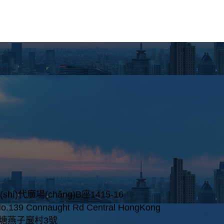
代廣場(chǎng)B座1415-16
.139 Connaught Rd Central HongKong
山塘燕子巖村3號