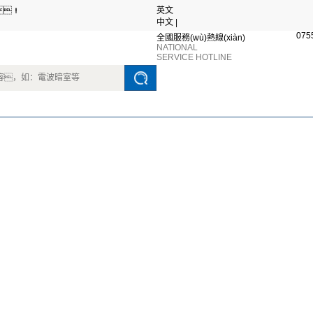
！
英文
中文 |
075
全國服務(wù)熱線(xiàn)
NATIONAL
SERVICE HOTLINE