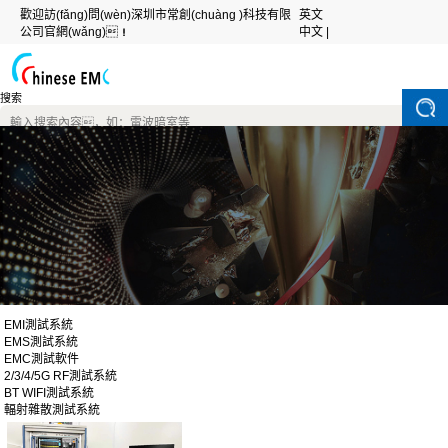
歡迎訪(fǎng)問(wèn)深圳市常創(chuàng )科技有限
英文
公司官網(wǎng)！
中文 |
搜索
EMI測試系統
EMS測試系統
EMC測試軟件
2/3/4/5G RF測試系統
BT WIFI測試系統
輻射雜散測試系統