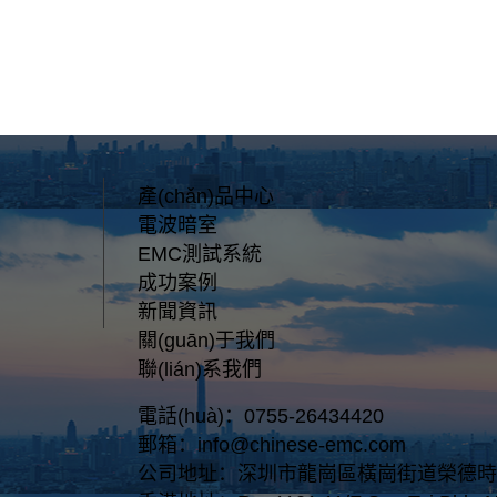
產(chǎn)品中心
電波暗室
EMC測試系統
成功案例
新聞資訊
關(guān)于我們
聯(lián)系我們
電話(huà)：0755-26434420
郵箱：info@chinese-emc.com
公司地址：深圳市龍崗區橫崗街道榮德時(shí)