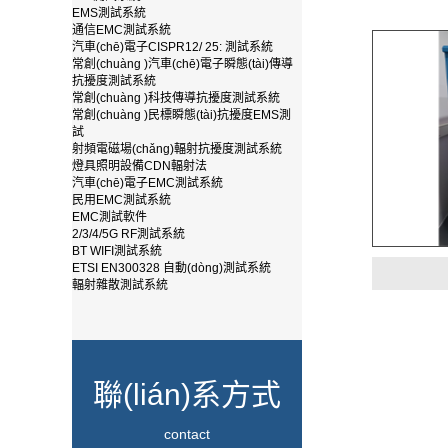
EMS測試系統
通信EMC測試系統
汽車(chē)電子CISPR12/ 25: 測試系統
常創(chuàng )汽車(chē)電子瞬態(tài)傳導
抗擾度測試系統
常創(chuàng )科技傳導抗擾度測試系統
常創(chuàng )民標瞬態(tài)抗擾度EMS測
試
射頻電磁場(chǎng)輻射抗擾度測試系統
燈具照明設備CDN輻射法
汽車(chē)電子EMC測試系統
民用EMC測試系統
EMC測試軟件
2/3/4/5G RF測試系統
BT WIFI測試系統
ETSI EN300328 自動(dòng)測試系統
輻射雜散測試系統
聯(lián)系方式
contact