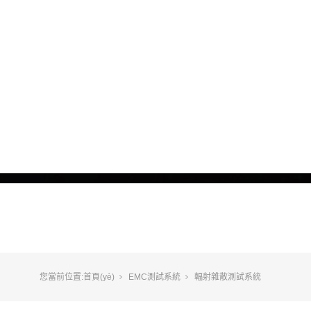
您當前位置:
首頁(yè)
EMC測試系統
輻射雜散測試系統