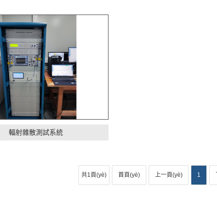
輻射雜散測試系統
共1頁(yè)
首頁(yè)
上一頁(yè)
1