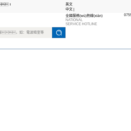
！
英文
中文 |
075
全國服務(wù)熱線(xiàn)
NATIONAL
SERVICE HOTLINE