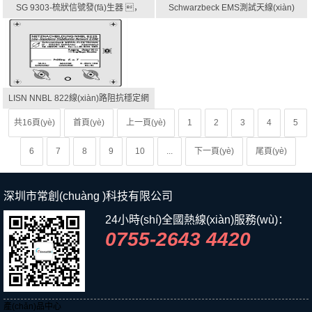
SG 9303-梳狀信號發(fā)生器 ，
Schwarzbeck EMS測試天線(xiàn)
6GH...
LISN NNBL 822線(xiàn)路阻抗穩定網
(wǎng)...
共16頁(yè)
首頁(yè)
上一頁(yè)
1
2
3
4
5
6
7
8
9
10
...
下一頁(yè)
尾頁(yè)
深圳市常創(chuàng )科技有限公司
24小時(shí)全國熱線(xiàn)服務(wù)：
0755-2643 4420
產(chǎn)品中心