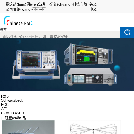
歡迎訪(fǎng)問(wèn)深圳市常創(chuàng )科技有限
英文
公司官網(wǎng)！
中文 |
搜索
R&S
Schwarzbeck
FCC
AFJ
COM-POWER
自研產(chǎn)品