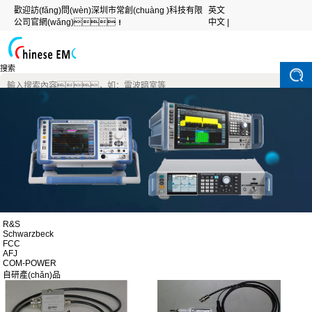
歡迎訪(fǎng)問(wèn)深圳市常創(chuàng )科技有限
英文
公司官網(wǎng)！
中文 |
搜索
R&S
Schwarzbeck
FCC
AFJ
COM-POWER
自研產(chǎn)品