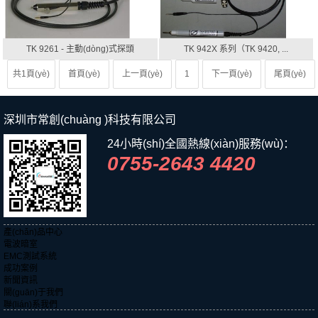
TK 9261 - 主動(dòng)式探頭
TK 942X 系列（TK 9420, ...
共1頁(yè)
首頁(yè)
上一頁(yè)
1
下一頁(yè)
尾頁(yè)
深圳市常創(chuàng )科技有限公司
24小時(shí)全國熱線(xiàn)服務(wù)：
0755-2643 4420
產(chǎn)品中心
電波暗室
EMC測試系統
成功案例
新聞資訊
關(guān)于我們
聯(lián)系我們