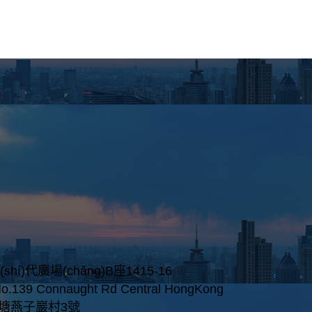
代廣場(chǎng)B座1415-16
.139 Connaught Rd Central HongKong
山塘燕子巖村3號