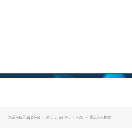
您當前位置:
首頁(yè)
產(chǎn)品中心
FCC
電流注入探頭