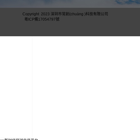
Copyright 2023 深圳市常創(chuàng )科技有限公司
粵ICP備17054797號